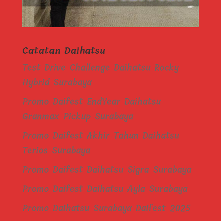
Catatan Daihatsu
Test Drive Challenge Daihatsu Rocky
Hybrid Surabaya
Promo Daifest EndYear Daihatsu
Granmax Pickup Surabaya
Promo Daifest Akhir Tahun Daihatsu
Terios Surabaya
Promo Daifest Daihatsu Sigra Surabaya
Promo Daifest Daihatsu Ayla Surabaya
Promo Daihatsu Surabaya Daifest 2025