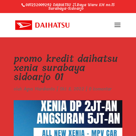
081232009292 DAIHATSU Jl.Raya Waru KM no.15
Surabaya-Sidoarjo
promo kredit daihatsu
xenia surabaya
sidoarjo 01
oleh
Agus Mardianto
|
Okt 8, 2022
|
0 komentar