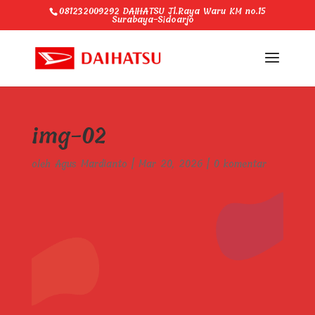
081232009292 DAIHATSU Jl.Raya Waru KM no.15
Surabaya-Sidoarjo
img-02
oleh
Agus Mardianto
|
Mar 20, 2026
|
0 komentar