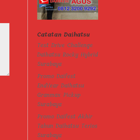
Catatan Daihatsu
Test Drive Challenge
Daihatsu Rocky Hybrid
Surabaya
Promo Daifest
EndYear Daihatsu
Granmax Pickup
Surabaya
Promo Daifest Akhir
Tahun Daihatsu Terios
Surabaya