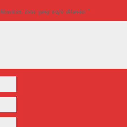
ikasikan.
Ruas yang wajib ditandai
*