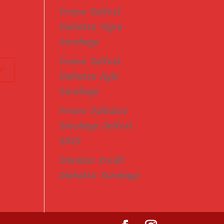
Promo Daifest
Daihatsu Sigra
Surabaya
Promo Daifest
Daihatsu Ayla
Surabaya
Promo Daihatsu
Surabaya Daifest
2025
Simulasi Kredit
Daihatsu Surabaya