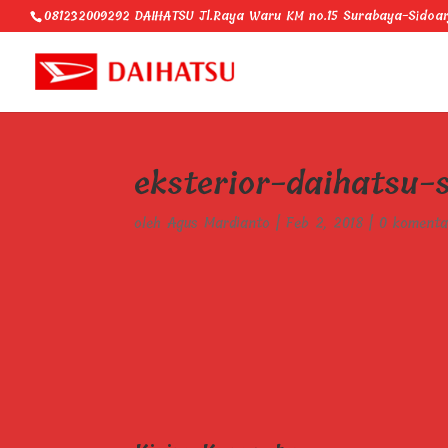
081232009292 DAIHATSU Jl.Raya Waru KM no.15 Surabaya-Sidoar
eksterior-daihatsu-
oleh
Agus Mardianto
|
Feb 2, 2018
|
0 komenta