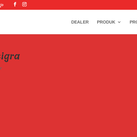
jo
DEALER
PRODUK
PR
sigra
r