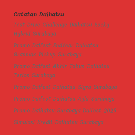
Catatan Daihatsu
Test Drive Challenge Daihatsu Rocky
Hybrid Surabaya
Promo Daifest EndYear Daihatsu
Granmax Pickup Surabaya
Promo Daifest Akhir Tahun Daihatsu
Terios Surabaya
Promo Daifest Daihatsu Sigra Surabaya
Promo Daifest Daihatsu Ayla Surabaya
Promo Daihatsu Surabaya Daifest 2025
Simulasi Kredit Daihatsu Surabaya