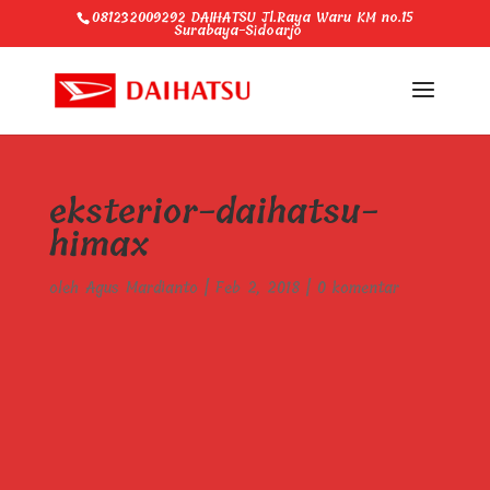
081232009292 DAIHATSU Jl.Raya Waru KM no.15
Surabaya-Sidoarjo
eksterior-daihatsu-
himax
oleh
Agus Mardianto
|
Feb 2, 2018
|
0 komentar