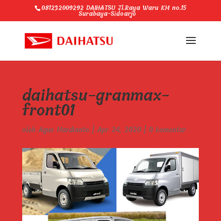
081232009292 DAIHATSU Jl.Raya Waru KM no.15
Surabaya-Sidoarjo
daihatsu-granmax-
front01
oleh
Agus Mardianto
|
Apr 24, 2020
|
0 komentar