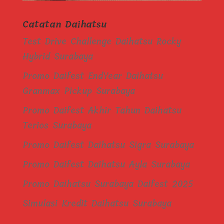
Catatan Daihatsu
Test Drive Challenge Daihatsu Rocky
Hybrid Surabaya
Promo Daifest EndYear Daihatsu
Granmax Pickup Surabaya
Promo Daifest Akhir Tahun Daihatsu
Terios Surabaya
Promo Daifest Daihatsu Sigra Surabaya
Promo Daifest Daihatsu Ayla Surabaya
Promo Daihatsu Surabaya Daifest 2025
Simulasi Kredit Daihatsu Surabaya