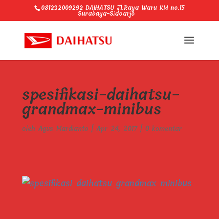
081232009292 DAIHATSU Jl.Raya Waru KM no.15
Surabaya-Sidoarjo
spesifikasi-daihatsu-
grandmax-minibus
oleh
Agus Mardianto
|
Apr 24, 2017
|
0 komentar