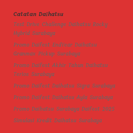
Catatan Daihatsu
Test Drive Challenge Daihatsu Rocky
Hybrid Surabaya
Promo Daifest EndYear Daihatsu
Granmax Pickup Surabaya
Promo Daifest Akhir Tahun Daihatsu
Terios Surabaya
Promo Daifest Daihatsu Sigra Surabaya
Promo Daifest Daihatsu Ayla Surabaya
Promo Daihatsu Surabaya Daifest 2025
Simulasi Kredit Daihatsu Surabaya