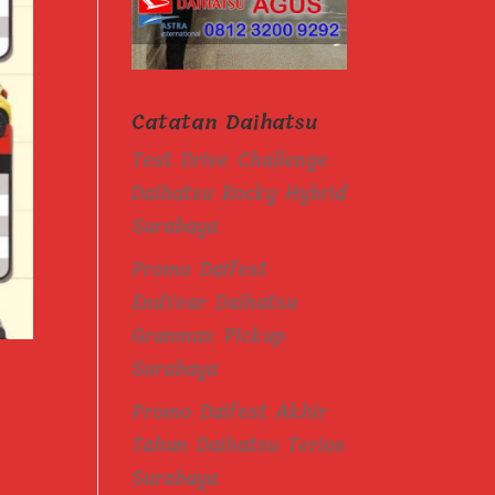
Catatan Daihatsu
Test Drive Challenge
Daihatsu Rocky Hybrid
Surabaya
Promo Daifest
EndYear Daihatsu
Granmax Pickup
Surabaya
Promo Daifest Akhir
Tahun Daihatsu Terios
Surabaya