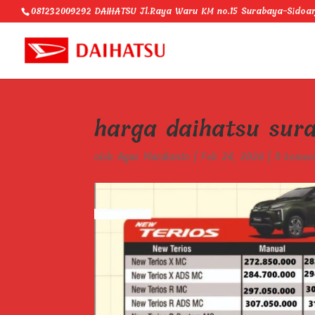
081232009292 DAIHATSU Jl.Raya Waru KM no.15 Surabaya-Sidoar
harga daihatsu sur
oleh
Agus Mardianto
|
Feb 24, 2026
|
0 komen