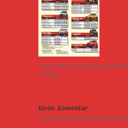
harga daihatsu sigra, harga daihats
surabaya
Kirim Komentar
Alamat email Anda tidak akan dipubl