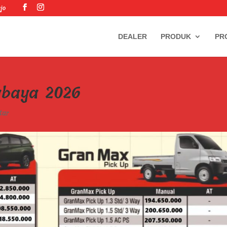
jo
DEALER
PRODUK
PR
abaya 2026
tar