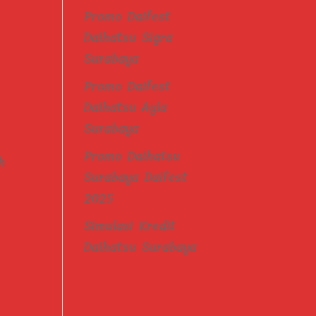
Promo Daifest
Daihatsu Sigra
Surabaya
Promo Daifest
Daihatsu Ayla
Surabaya
Promo Daihatsu
h
Surabaya Daifest
2025
Simulasi Kredit
Daihatsu Surabaya