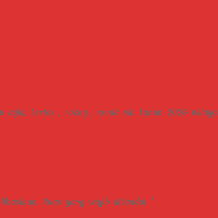
u ayla, terios , rocky , xenia nik tahun 2026 wilaya
ikasikan.
Ruas yang wajib ditandai
*