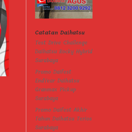
Catatan Daihatsu
Test Drive Challenge
Daihatsu Rocky Hybrid
Surabaya
Promo Daifest
EndYear Daihatsu
Granmax Pickup
Surabaya
Promo Daifest Akhir
Tahun Daihatsu Terios
Surabaya