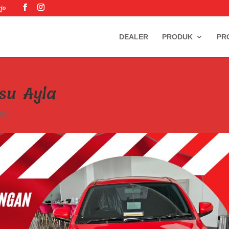
jo
DEALER
PRODUK
PR
su Ayla
tar