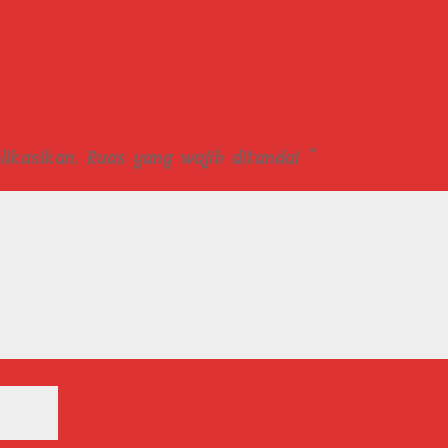
ikasikan.
Ruas yang wajib ditandai
*