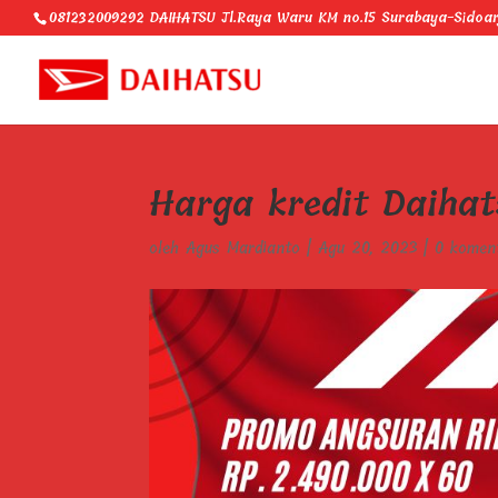
081232009292 DAIHATSU Jl.Raya Waru KM no.15 Surabaya-Sidoar
Harga kredit Daihat
oleh
Agus Mardianto
|
Agu 20, 2023
|
0 komen