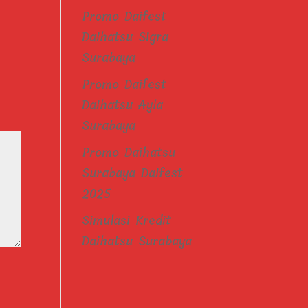
Promo Daifest
Daihatsu Sigra
Surabaya
Promo Daifest
Daihatsu Ayla
Surabaya
Promo Daihatsu
Surabaya Daifest
2025
Simulasi Kredit
Daihatsu Surabaya