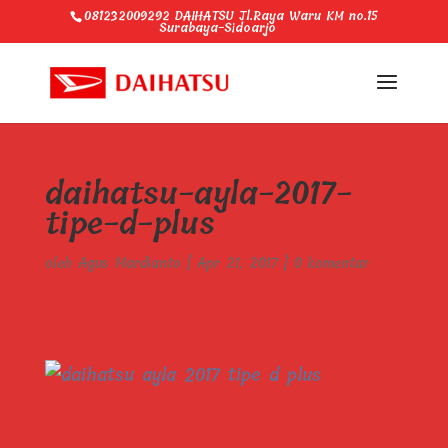
081232009292 DAIHATSU Jl.Raya Waru KM no.15
Surabaya-Sidoarjo
daihatsu-ayla-2017-
tipe-d-plus
oleh
Agus Mardianto
|
Apr 21, 2017
|
0 komentar