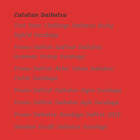
Catatan Daihatsu
Test Drive Challenge Daihatsu Rocky
Hybrid Surabaya
Promo Daifest EndYear Daihatsu
Granmax Pickup Surabaya
Promo Daifest Akhir Tahun Daihatsu
Terios Surabaya
Promo Daifest Daihatsu Sigra Surabaya
Promo Daifest Daihatsu Ayla Surabaya
Promo Daihatsu Surabaya Daifest 2025
Simulasi Kredit Daihatsu Surabaya